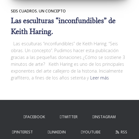
SEIS CUADROS. UN CONCEPTO
Las esculturas “inconfundibles” de
Keith Haring.
Las esculturas “inconfundibles” de Keith Haring. “Seis
obras. Un concepto”. Pudimos hacer esta publicación
gracias a las pequeñas donaciones ¿Cómo se sostiene 3
minutos de arte? Keith Haring es uno de los principales
exponentes del arte callejero de la historia. Inicialmente
graffitero, a fines de los años setenta y
Leer más
FACEBOOK
TWITTER
INSTAGRAM
PINTEREST
LINKEDIN
YOUTUBE
RSS