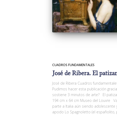
CUADROS FUNDAMENTALES
José de Ribera. El patiz
José de Ribera Cuadros fundamentales 
Pudimos hacer esta publicación grac
sostiene 3 minutos de arte? El patiza
194 cm x 64 cm Museo del Louvre Val
parte a Italia aún siendo adolescente y
apodo Lo Spagnoletto (el españolito, 