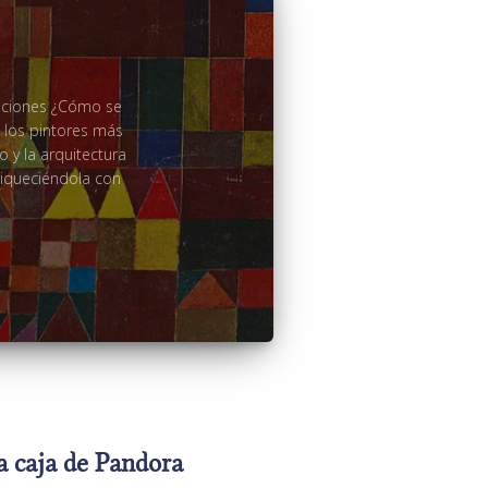
aciones ¿Cómo se
 los pintores más
 y la arquitectura
riqueciéndola con
 caja de Pandora