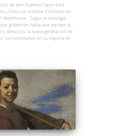
obras de arte Pudimos hacer esta
nes ¿Cómo se sostiene 3 minutos de
iam Waterhouse Según la mitología
s que gobiernan hasta que pierden la
los olímpicos, la nueva generación de
dos son encerrados en su mayoría en