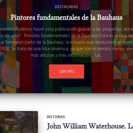
DESTACADAS
Pintores fundamentales de la Bauhaus
mientos Pudimos hacer esta publicación gracias a las pequeñas don
os de arte? Pintores fundamentales de la Bauhaus Ésta es la lista de
ue formaron parte de la Bauhaus, la escuela que revolucionó el diseño
1920. Se trata de una lista dinámica, ya que con el tiempo iremos en
más artistas y más información. La...
LEER MÁS
HISTORIAS
John William Waterhouse. La