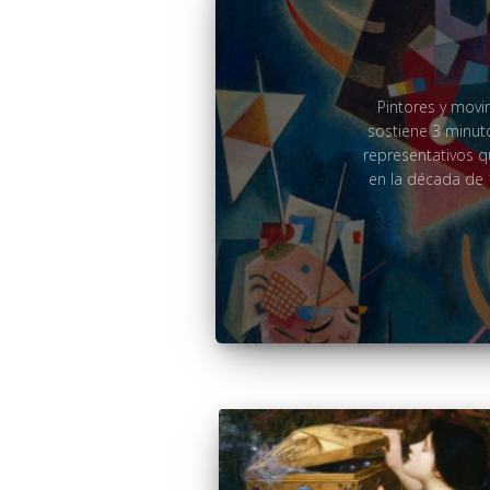
Pintores y movi
sostiene 3 minut
representativos q
en la década de 