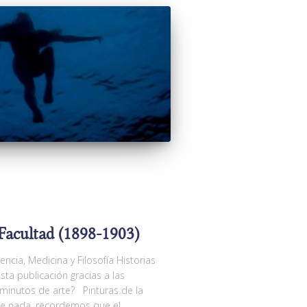
 Facultad (1898-1903)
encia, Medicina y Filosofía Historias
ta publicación gracias a las
inutos de arte? Pinturas de la
ue nada, recordemos que el