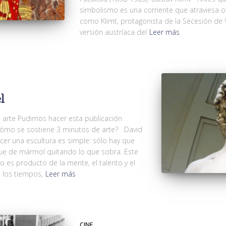
simbolismo es una corriente que atraviesa ot
como Klimt, protagonista de la Secesión de V
versión austríaca del
Leer más
l
e arte Pudimos hacer esta publicación
Cómo se sostiene 3 minutos de arte? David
cer una escultura es simple: sólo hay que
oque de mármol quitando lo que sobra. Este
 es producto de la mente, el talento y el
 los tiempos,
Leer más
CINE