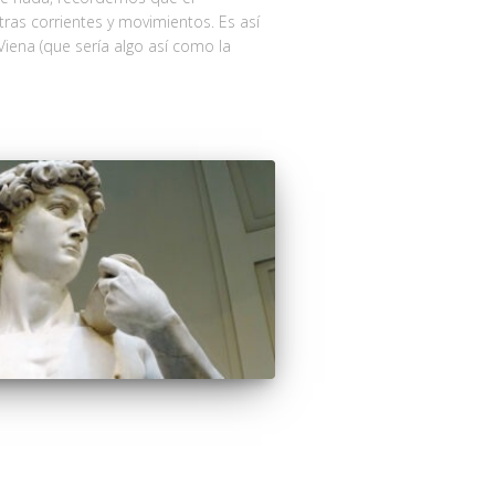
ras corrientes y movimientos. Es así
iena (que sería algo así como la