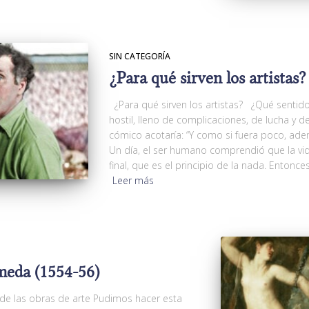
SIN CATEGORÍA
¿Para qué sirven los artistas?
¿Para qué sirven los artistas? ¿Qué sentido 
hostil, lleno de complicaciones, de lucha y de
cómico acotaría: “Y como si fuera poco, ad
Un día, el ser humano comprendió que la vid
final, que es el principio de la nada. Entonces
Leer más
meda (1554-56)
de las obras de arte Pudimos hacer esta