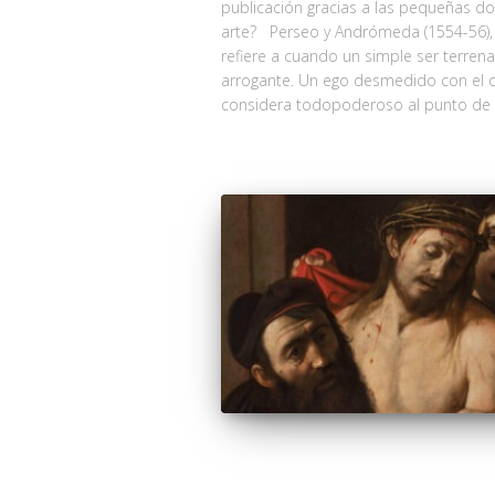
publicación gracias a las pequeñas d
arte? Perseo y Andrómeda (1554-56), 
refiere a cuando un simple ser terrenal
arrogante. Un ego desmedido con el
considera todopoderoso al punto de 