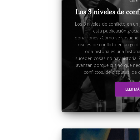
CINE
Los 3 niveles de conf
Los 3 niveles de conflicto en u
esta publicación graci
donaciones ¿Cómo se sostiene 
niveles de conflicto en un guión
Toda historia es una histori
suceden cosas no hay historia. P
avanzan porque sí sino que nece
conflictos, de disputas, de c
LEER MÁ