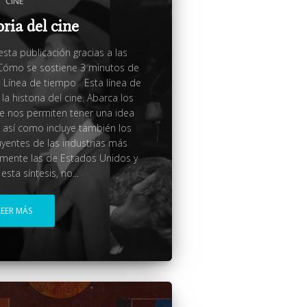
CINE
oria del cine
ta publicación gracias a las
ómo se sostiene 3 minutos de
ne Línea de tiempo Esta línea de
a historia del cine. Abarca los
 nos permiten tener una idea
, así como incluye también los
yentes de las industrias más
lmente las de Estados Unidos y
sta síntesis, no...
LEER MÁS