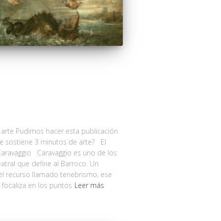
 arte Pudimos hacer esta publicación
e sostiene 3 minutos de arte? El
aravaggio Caravaggio es uno de los
tral que define al Barroco. Un
n el recurso llamado tenebrismo, ese
 focaliza en los puntos
Leer más