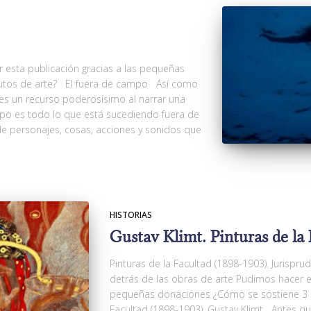
 esta publicación gracias a las pequeñas
utos de arte? El fuera de campo Así como
e es un recurso poderosísimo al narrar una
mpo es todo lo que está sucediendo fuera de
de personajes, cosas, acciones y sonidos que
HISTORIAS
Gustav Klimt. Pinturas de la
Pinturas de la Facultad (1898-1903). Jurisprud
detrás de las obras de arte Pudimos hacer es
pequeñas donaciones ¿Cómo se sostiene 3 m
Facultad (1898-1903). Gustav Klimt Antes q