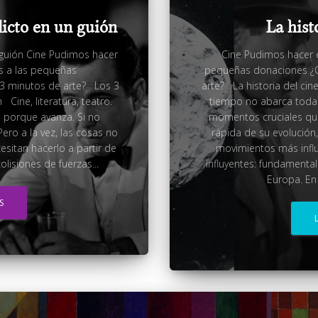
licto en un guión
La hist
n guión Cine Pudimos hacer
Cine Pudimos hacer es
as a las pequeñas
pequeñas donaciones ¿C
3 minutos de arte? Los 3
arte? La historia del ci
 Cine, literatura, teatro.
tiempo no abarca toda l
a porque avanza. Si no
momentos cruciales que
ero a la vez, las cosas no
rápida de su evolución
sitan hacerlo a partir de
movimientos más influ
olisiones de fuerzas...
influyentes: fundamenta
Europa. En e
S