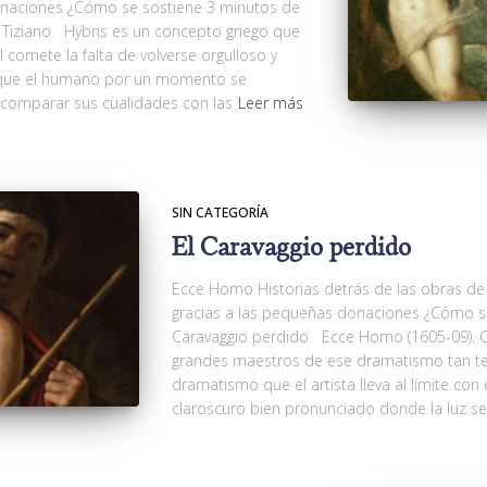
onaciones ¿Cómo se sostiene 3 minutos de
Tiziano Hybris es un concepto griego que
 comete la falta de volverse orgulloso y
 que el humano por un momento se
comparar sus cualidades con las
Leer más
SIN CATEGORÍA
El Caravaggio perdido
Ecce Homo Historias detrás de las obras de
gracias a las pequeñas donaciones ¿Cómo s
Caravaggio perdido Ecce Homo (1605-09). C
grandes maestros de ese dramatismo tan tea
dramatismo que el artista lleva al límite co
claroscuro bien pronunciado donde la luz se