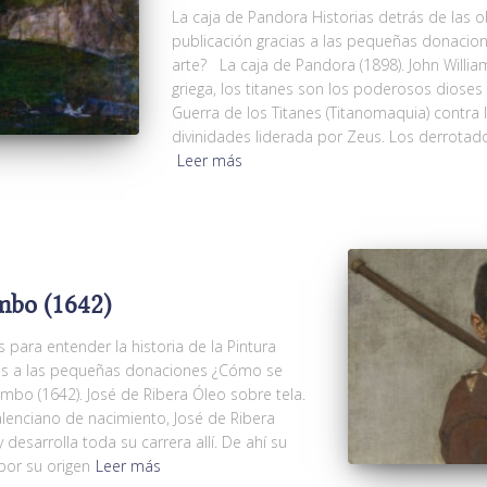
La caja de Pandora Historias detrás de las 
publicación gracias a las pequeñas donacio
arte? La caja de Pandora (1898). John Will
griega, los titanes son los poderosos diose
Guerra de los Titanes (Titanomaquia) contra 
divinidades liderada por Zeus. Los derrota
Leer más
ambo (1642)
para entender la historia de la Pintura
ias a las pequeñas donaciones ¿Cómo se
mbo (1642). José de Ribera Óleo sobre tela.
enciano de nacimiento, José de Ribera
 desarrolla toda su carrera allí. De ahí su
por su origen
Leer más