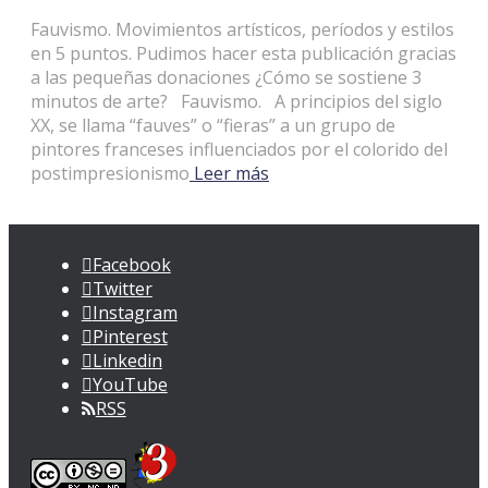
Fauvismo. Movimientos artísticos, períodos y estilos
en 5 puntos. Pudimos hacer esta publicación gracias
a las pequeñas donaciones ¿Cómo se sostiene 3
minutos de arte? Fauvismo. A principios del siglo
XX, se llama “fauves” o “fieras” a un grupo de
pintores franceses influenciados por el colorido del
postimpresionismo
Leer más
Facebook
Twitter
Instagram
Pinterest
Linkedin
YouTube
RSS