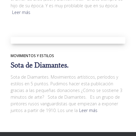
hijo de su época. Y es muy problable que en su época
Leer más
MOVIMIENTOS Y ESTILOS
Sota de Diamantes.
Sota de Diamantes. Movimientos artísticos, períodos y
estilos en 5 puntos. Pudimos hacer esta publicación
gracias a las pequeñas donaciones ¿Cómo se sostiene 3
minutos de arte? Sota de Diamantes. Es un grupo de
pintores rusos vanguardistas que empiezan a exponer
juntos a partir de 1910. Los une la
Leer más