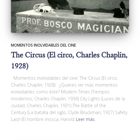
MOMENTOS INOLVIDABLES DEL CINE
The Circus (El circo, Charles Chaplin,
1928)
Momentos inolvidables del cine: The Circus (El circo,
Charles Chaplin, 1928) ¿Quieres ver más momentos
inolvidables como éste? Modern Times (Tiempos
modernos, Charles Chaplin, 1936) City Lights (Luces de la
ciudad, Charles Chaplin, 1931) The Battle of the
Century (La batalla del siglo, Clyde Bruckman, 1927) Safety
Last! (El hombre mosca, Harold
Leer más