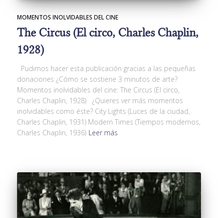
MOMENTOS INOLVIDABLES DEL CINE
The Circus (El circo, Charles Chaplin,
1928)
Pudimos hacer esta publicación gracias a las pequeñas
donaciones ¿Cómo se sostiene 3 minutos de arte?
Momentos inolvidables del cine: The Circus (El circo,
Charles Chaplin, 1928) ¿Quieres ver más momentos
inolvidables como éste? City Lights (Luces de la ciudad,
Charles Chaplin, 1931) Modern Times (Tiempos modernos,
Charles Chaplin, 1936)
Leer más