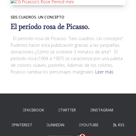
SEIS CUADROS. UN CONCEPTO
El período rosa de Picasso.
El período rosa de Picasso. “Seis cuadros. Un concepto”.
Pudimos hacer esta publicación gracias a las pequeñas
donaciones ¿Cómo se sostiene 3 minutos de arte? El
período rosa (1904 a 1907) se caracteriza por una paleta
de colores suaves, pasteles. Además de los colores,
Picasso cambia los personajes marginales
Leer más
FACEBOOK
TWITTER
INSTAGRAM
PINTEREST
LINKEDIN
YOUTUBE
RSS