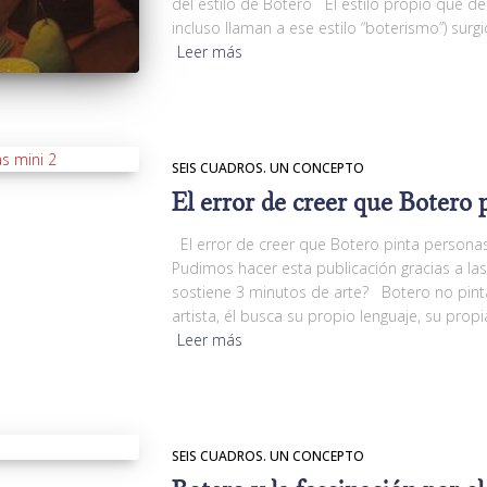
del estilo de Botero El estilo propio que d
incluso llaman a ese estilo “boterismo”) sur
Leer más
SEIS CUADROS. UN CONCEPTO
El error de creer que Botero 
El error de creer que Botero pinta persona
Pudimos hacer esta publicación gracias a 
sostiene 3 minutos de arte? Botero no pi
artista, él busca su propio lenguaje, su prop
Leer más
SEIS CUADROS. UN CONCEPTO