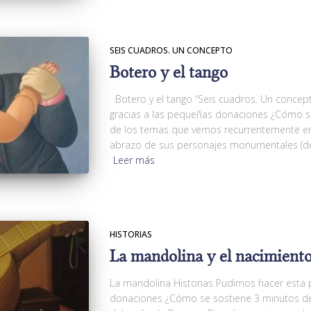
SEIS CUADROS. UN CONCEPTO
Botero y el tango
Botero y el tango “Seis cuadros. Un concep
gracias a las pequeñas donaciones ¿Cómo s
de los temas que vemos recurrentemente en
abrazo de sus personajes monumentales (de
Leer más
HISTORIAS
La mandolina y el nacimiento 
La mandolina Historias Pudimos hacer esta p
donaciones ¿Cómo se sostiene 3 minutos de