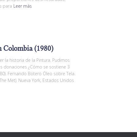
s para
Leer más
n Colombia (1980)
la historia de la Pintura. Pudimos
ñas donaciones ¿Cómo se sostiene 3
0). Fernando Botero Óleo sobre Tela.
he Met). Nueva York, Estados Unidos