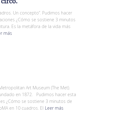
 circo.
cuadros. Un concepto”. Pudimos hacer
naciones ¿Cómo se sostiene 3 minutos
ntura. Es la metáfora de la vida más
er más
etropolitan Art Museum (The Met).
 Fundado en 1872. Pudimos hacer esta
nes ¿Cómo se sostiene 3 minutos de
oMA en 10 cuadros. El
Leer más