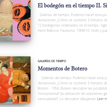
El bodegón en el tiempo II. S
Galerías de tiempo. Pudimos hacer esta pub
donaciones ¿Cómo se sostiene 3 minutos de
12 bodegones ordenados en el tiempo. Sigl
Henri Matisse. Fauvismo. 1909/10. Violín y p
GALERÍAS DE TIEMPO
Momentos de Botero
Galerías de tiempo. Pudimos hacer esta pu
donaciones ¿Cómo se sostiene 3 minutos 
Botero 1956. Botero descubre las posibilida
“monumental” (la utilización de volúmenes g
sensualidad”). Lo descubre dibujando
Leer 