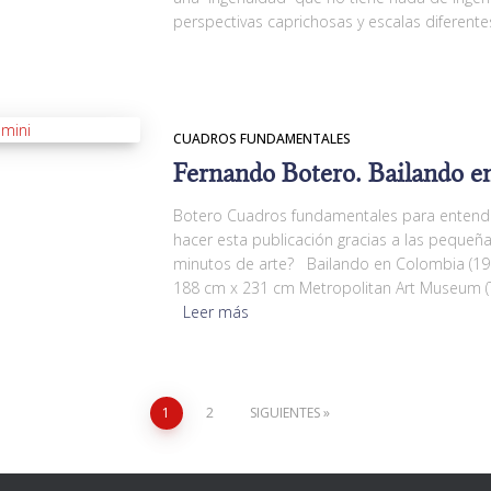
perspectivas caprichosas y escalas diferente
CUADROS FUNDAMENTALES
Fernando Botero. Bailando e
Botero Cuadros fundamentales para entender 
hacer esta publicación gracias a las peque
minutos de arte? Bailando en Colombia (198
188 cm x 231 cm Metropolitan Art Museum (T
Leer más
1
2
SIGUIENTES