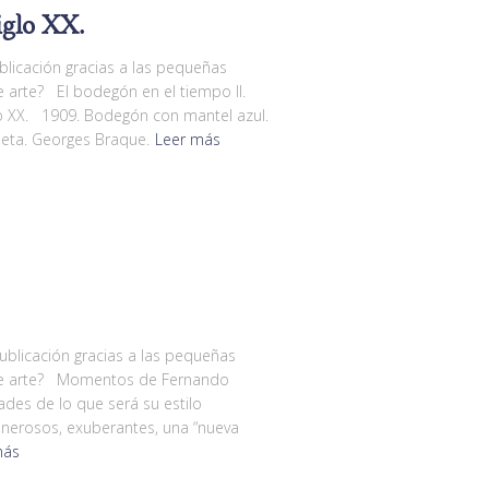
iglo XX.
licación gracias a las pequeñas
 arte? El bodegón en el tiempo II.
o XX. 1909. Bodegón con mantel azul.
aleta. Georges Braque.
Leer más
blicación gracias a las pequeñas
de arte? Momentos de Fernando
des de lo que será su estilo
enerosos, exuberantes, una “nueva
más