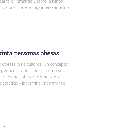
esarrolló Fernando Botero (algunos
gió de una manera muy interesante (no
pinta personas obesas
s obesas “Seis cuadros. Un concepto”.
las pequeñas donaciones ¿Cómo se
nta personas obesas. Como todo
ia estética, y la termina encontrando