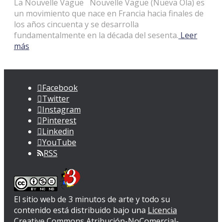
La Nouvelle Vague Nouvelle Vague (Nueva Ola) es
un movimiento que nace en Francia hacia finales de
los años cincuenta y se desarrolla
fundamentalmente en la década del sesenta.
Leer
más
Facebook
Twitter
Instagram
Pinterest
Linkedin
YouTube
RSS
El sitio web de 3 minutos de arte y todo su
contenido
está distribuido bajo una
Licencia
Creative Commons Atribución-NoComercial-