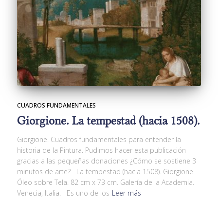
CUADROS FUNDAMENTALES
Giorgione. La tempestad (hacia 1508).
Giorgione. Cuadros fundamentales para entender la
historia de la Pintura. Pudimos hacer esta publicación
gracias a las pequeñas donaciones ¿Cómo se sostiene 3
minutos de arte? La tempestad (hacia 1508). Giorgione.
Óleo sobre Tela. 82 cm x 73 cm. Galería de la Academia.
Venecia, Italia. Es uno de los
Leer más