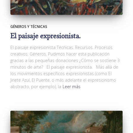
GÉNEROS Y TÉCNICAS
El paisaje expresionista.
El paisaje expresionista Técnicas. Recursos. Procesos
creativos. Géneros. Pudimos hacer esta publicación
gracias a las pequeñas donaciones ¿Cómo se sostiene 3
minutos de arte? El paisaje expresionista. Más allá de
los movimientos específicos expresionistas (como El
Jinete Azul, El Puente, o más adelante el expresionismo
abstracto, por ejemplo), la
Leer más