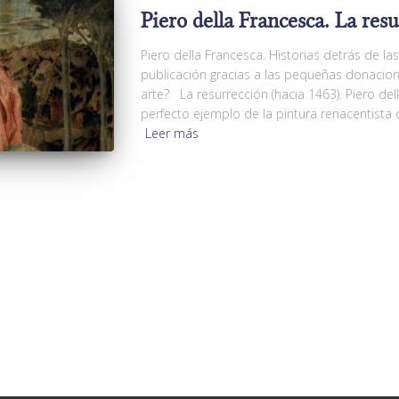
Piero della Francesca. La resu
Piero della Francesca. Historias detrás de l
publicación gracias a las pequeñas donacio
arte? La resurrección (hacia 1463). Piero de
perfecto ejemplo de la pintura renacentista
Leer más