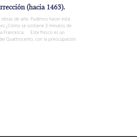
rrección (hacia 1463).
as obras de arte. Pudimos hacer esta
nes ¿Cómo se sostiene 3 minutos de
lla Francesca. Este fresco es un
 del Quattrocento, con la preocupación