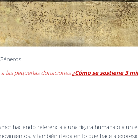
 Géneros.
s a las pequeñas donaciones
¿Cómo se sostiene 3 mi
mo” haciendo referencia a una figura humana o a un e
movimientos, y también rígida en lo que hace a expres