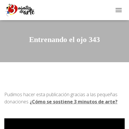
CAMBI
Entrenando el ojo 343
Pudimos hacer esta publicación gracias a las pequeñas
donaciones
¿Cómo se sostiene 3 minutos de arte?