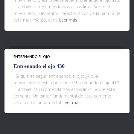
movimiento o estilo pertenece? Entrenando el ojo 415.
También te recomendamos estos links: Sobre el
movimiento. Elementos característicos de la pintura de
este movimiento, cada
Leer más
ENTRENANDO EL OJO
Entrenando el ojo 430
Si quieres seguir entrenando el ojo: ¿A qué
movimiento o estilo pertenece? Entrenando el ojo 419.
También te recomendamos estos links: Sobre esta
corriente. Un pintor fundamental de esta corriente.
Otro pintor fundamental
Leer más