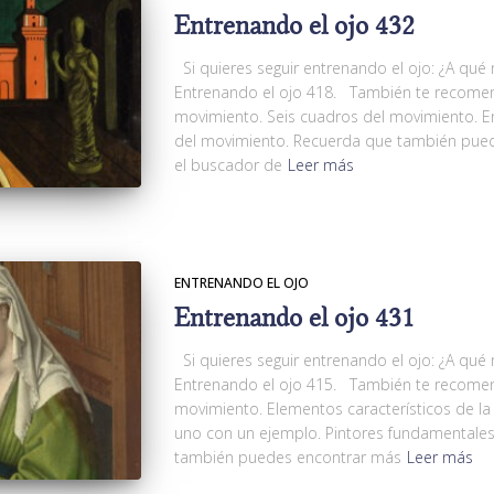
Entrenando el ojo 432
Si quieres seguir entrenando el ojo: ¿A qué
Entrenando el ojo 418. También te recomen
movimiento. Seis cuadros del movimiento. E
del movimiento. Recuerda que también puede
el buscador de
Leer más
ENTRENANDO EL OJO
Entrenando el ojo 431
Si quieres seguir entrenando el ojo: ¿A qué
Entrenando el ojo 415. También te recomen
movimiento. Elementos característicos de la
uno con un ejemplo. Pintores fundamentale
también puedes encontrar más
Leer más