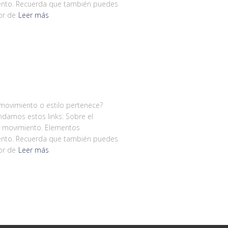
miento. Recuerda que también puedes
or de
Leer más
 movimiento o estilo pertenece?
damos estos links: Sobre el
l movimiento. Elementos
miento. Recuerda que también puedes
or de
Leer más