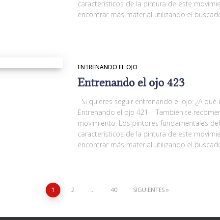
característicos de la pintura de este movi
encontrar más material utilizando el buscad
ENTRENANDO EL OJO
Entrenando el ojo 423
Si quieres seguir entrenando el ojo: ¿A qué
Entrenando el ojo 421. También te recomen
movimiento. Los pintores fundamentales de
característicos de la pintura de este movi
encontrar más material utilizando el buscad
1
2
…
40
SIGUIENTES