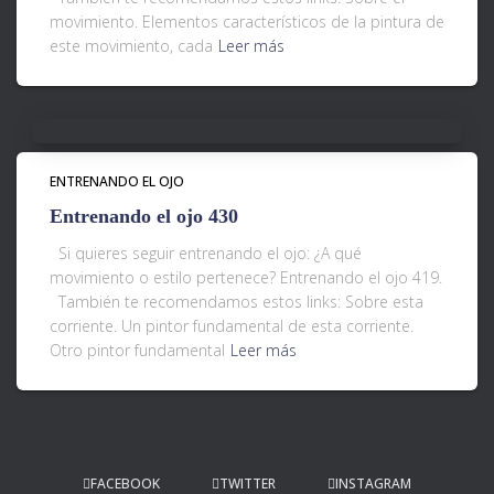
movimiento. Elementos característicos de la pintura de
este movimiento, cada
Leer más
ENTRENANDO EL OJO
Entrenando el ojo 430
Si quieres seguir entrenando el ojo: ¿A qué
movimiento o estilo pertenece? Entrenando el ojo 419.
También te recomendamos estos links: Sobre esta
corriente. Un pintor fundamental de esta corriente.
Otro pintor fundamental
Leer más
FACEBOOK
TWITTER
INSTAGRAM