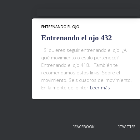
ENTRENANDO EL OJO
Entrenando el ojo 432
Si quieres seguir entrenando el ojo: ¿A
qué movimiento o estilo pertenece?
Entrenando el ojo 418. También te
recomendamos estos links: Sobre el
movimiento. Seis cuadros del movimiento.
En la mente del pintor
Leer más
FACEBOOK
TWITTER