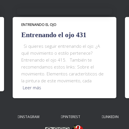
ENTRENANDO EL OJO
Entrenando el ojo 431
Si quieres seguir entrenando el ojo: ¿A
qué movimiento o estilo pertenece?
Entrenando el ojo 415. También te
recomendamos estos links: Sobre el
movimiento. Elementos característicos de
la pintura de este movimiento, cada
Leer más
INSTAGRAM
PINTEREST
LINKEDIN