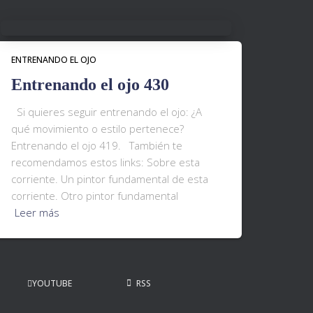
ENTRENANDO EL OJO
Entrenando el ojo 430
Si quieres seguir entrenando el ojo: ¿A
qué movimiento o estilo pertenece?
Entrenando el ojo 419. También te
recomendamos estos links: Sobre esta
corriente. Un pintor fundamental de esta
corriente. Otro pintor fundamental
Leer más
YOUTUBE
RSS