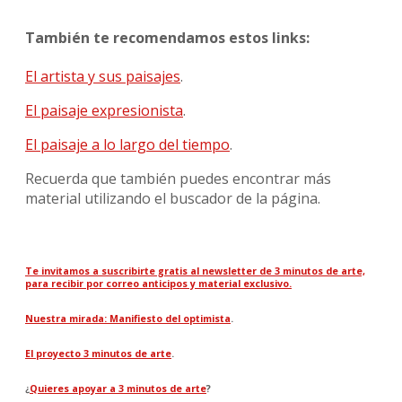
También te recomendamos estos links:
El artista y sus paisajes
.
El paisaje expresionista
.
El paisaje a lo largo del tiempo
.
Recuerda que también puedes encontrar más
material utilizando el buscador de la página.
Te invitamos a suscribirte gratis al newsletter de 3 minutos de arte,
para recibir por correo anticipos y material exclusivo.
Nuestra mirada: Manifiesto del optimista
.
El proyecto 3 minutos de arte
.
¿
Quieres apoyar a 3 minutos de arte
?