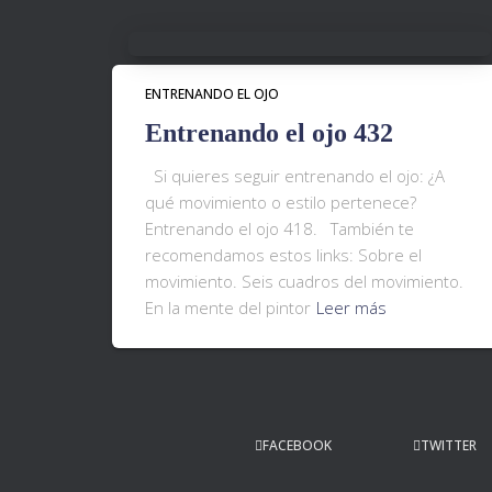
ENTRENANDO EL OJO
Entrenando el ojo 432
Si quieres seguir entrenando el ojo: ¿A
qué movimiento o estilo pertenece?
Entrenando el ojo 418. También te
recomendamos estos links: Sobre el
movimiento. Seis cuadros del movimiento.
En la mente del pintor
Leer más
FACEBOOK
TWITTER