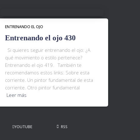
ENTRENANDO EL OJO
Entrenando el ojo 430
Si quieres seguir entrenando el ojo: ¿A
qué movimiento o estilo pertenece?
Entrenando el ojo 419. También te
recomendamos estos links: Sobre esta
corriente. Un pintor fundamental de esta
corriente. Otro pintor fundamental
Leer más
YOUTUBE
RSS