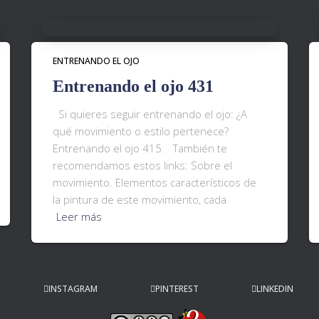
ENTRENANDO EL OJO
Entrenando el ojo 431
Si quieres seguir entrenando el ojo: ¿A
qué movimiento o estilo pertenece?
Entrenando el ojo 415. También te
recomendamos estos links: Sobre el
movimiento. Elementos característicos de
la pintura de este movimiento, cada
Leer más
INSTAGRAM
PINTEREST
LINKEDIN