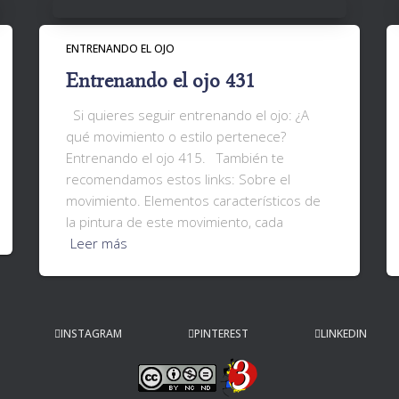
ENTRENANDO EL OJO
Entrenando el ojo 431
Si quieres seguir entrenando el ojo: ¿A
qué movimiento o estilo pertenece?
Entrenando el ojo 415. También te
recomendamos estos links: Sobre el
movimiento. Elementos característicos de
la pintura de este movimiento, cada
Leer más
INSTAGRAM
PINTEREST
LINKEDIN