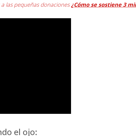
s a las pequeñas donaciones
¿Cómo se sostiene 3 mi
do el ojo: