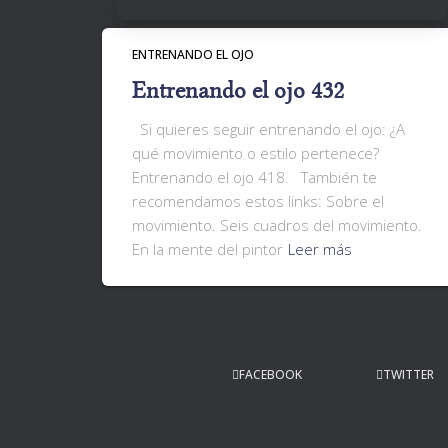
ENTRENANDO EL OJO
Entrenando el ojo 432
Si quieres seguir entrenando el ojo: ¿A
qué movimiento o estilo pertenece?
Entrenando el ojo 418. También te
recomendamos estos links: Sobre el
movimiento. Seis cuadros del movimiento.
En la mente del pintor
Leer más
FACEBOOK
TWITTER