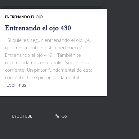
ENTRENANDO EL OJO
Entrenando el ojo 430
Si quieres seguir entrenando el ojo: ¿A
qué movimiento o estilo pertenece?
Entrenando el ojo 419. También te
recomendamos estos links: Sobre esta
corriente. Un pintor fundamental de esta
corriente. Otro pintor fundamental
Leer más
YOUTUBE
RSS