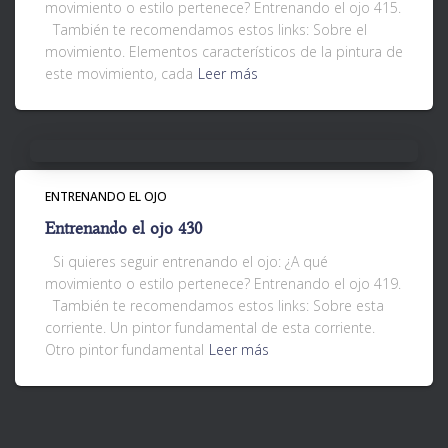
movimiento o estilo pertenece? Entrenando el ojo 415.
También te recomendamos estos links: Sobre el
movimiento. Elementos característicos de la pintura de
este movimiento, cada
Leer más
ENTRENANDO EL OJO
Entrenando el ojo 430
Si quieres seguir entrenando el ojo: ¿A qué
movimiento o estilo pertenece? Entrenando el ojo 419.
También te recomendamos estos links: Sobre esta
corriente. Un pintor fundamental de esta corriente.
Otro pintor fundamental
Leer más