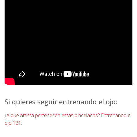
Si quieres seguir entrenando el ojo:
¿
A qué artista pertenecen estas pinceladas? Entrenando el
ojo 131
.