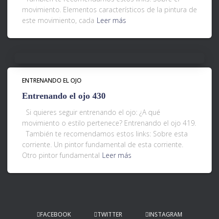
movimiento. Elementos característicos de la pintura de
este movimiento, cada
Leer más
ENTRENANDO EL OJO
Entrenando el ojo 430
Si quieres seguir entrenando el ojo: ¿A qué
movimiento o estilo pertenece? Entrenando el ojo 419.
También te recomendamos estos links: Sobre esta
corriente. Un pintor fundamental de esta corriente.
Otro pintor fundamental
Leer más
FACEBOOK
TWITTER
INSTAGRAM