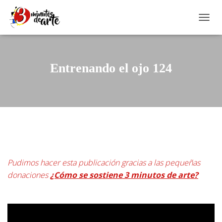
CAMBI
Entrenando el ojo 124
Pudimos hacer esta publicación gracias a las pequeñas
donaciones
¿Cómo se sostiene 3 minutos de arte?