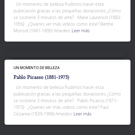
Un momento de belleza Pudimos hacer esta
publicación gracias a las pequeñas donaciones ¿Cómo
se sostiene 3 minutos de arte? Marie Laurencin (1883-
1956) ¿Quieres ver más videos como éste? Berthe
Morisot (1841-1895) Amedeo
Leer más
UN MOMENTO DE BELLEZA
Pablo Picasso (1881-1973)
Un momento de belleza Pudimos hacer esta
publicación gracias a las pequeñas donaciones ¿Cómo
se sostiene 3 minutos de arte? Pablo Picasso (1871-
1973) ¿Quieres ver más videos como éste? Paul
Cézanne (1839-1906) Amedeo
Leer más