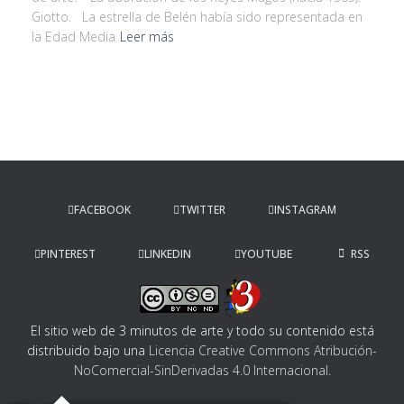
Giotto. La estrella de Belén había sido representada en
la Edad Media
Leer más
FACEBOOK
TWITTER
INSTAGRAM
PINTEREST
LINKEDIN
YOUTUBE
RSS
El sitio web de 3 minutos de arte y todo su contenido
está
distribuido bajo una
Licencia Creative Commons Atribución-
NoComercial-SinDerivadas 4.0 Internacional
.