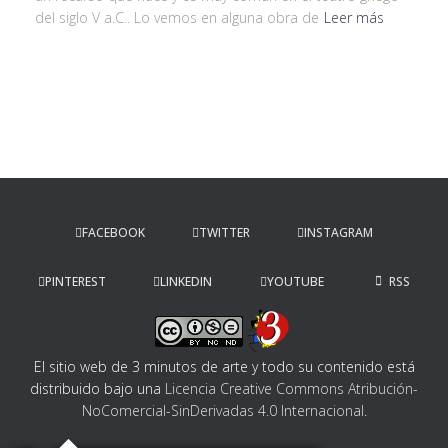
del siglo V a.C.. Lo vemos en alguna obra de
Leer más
FACEBOOK
TWITTER
INSTAGRAM
PINTEREST
LINKEDIN
YOUTUBE
RSS
El sitio web de 3 minutos de arte y todo su contenido
está
distribuido bajo una
Licencia Creative Commons Atribución-
NoComercial-SinDerivadas 4.0 Internacional
.