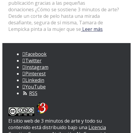
publicación gracias a las pequeñas
donaciones ¿Cómo se sostiene 3 minutos de arte?
Desde un corte de pelo hasta una mirada
desafiante, segura de sí misma, Tamara de
Lempicka pinta a la mujer que se
Leer más
Facebook
Twitter
Instagram
Pinterest
Linkedin
YouTube
RSS
El sitio web de 3 minutos de arte y todo su
contenido
está distribuido bajo una
Licencia