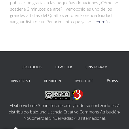
publicación gracias a las pequeñas donaciones ¿Cómo se
sostiene 3 minutos de arte? Verrocchio es uno de los
grandes artistas del Quattrocento en Florencia (ciudad
vanguardista de un Renacimiento que ya se
Leer más
FACEBOOK
TWITTER
INSTAGRAM
PINTEREST
LINKEDIN
YOUTUBE
RSS
El sitio web de 3 minutos de arte y todo su contenido
está
distribuido bajo una
Licencia Creative Commons Atribución-
NoComercial-SinDerivadas 4.0 Internacional
.