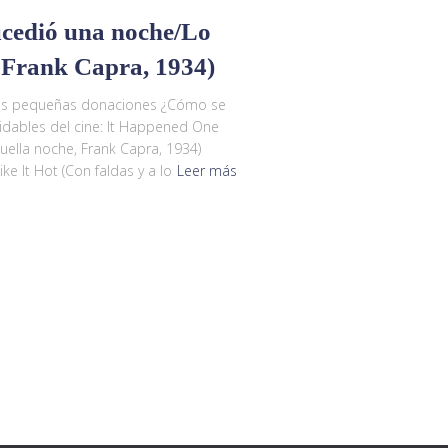
ucedió una noche/Lo
, Frank Capra, 1934)
las pequeñas donaciones ¿Cómo se
idables del cine: It Happened One
uella noche, Frank Capra, 1934)
e It Hot (Con faldas y a lo
Leer más