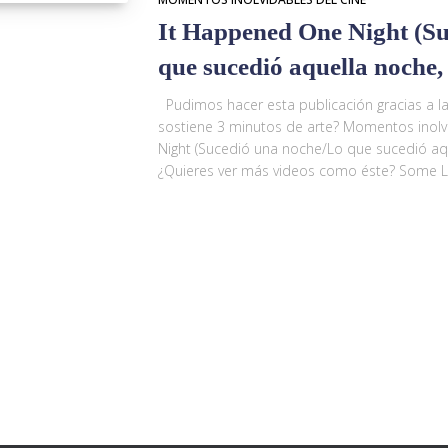
It Happened One Night (S
que sucedió aquella noche
Pudimos hacer esta publicación gracias a 
sostiene 3 minutos de arte? Momentos inolv
Night (Sucedió una noche/Lo que sucedió aq
¿Quieres ver más videos como éste? Some Lik