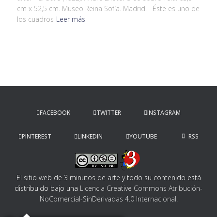
cm x 52,5 cm. Museo Reina Sofía. Madrid. Éste es uno de
los cuadros
Leer más
FACEBOOK
TWITTER
INSTAGRAM
PINTEREST
LINKEDIN
YOUTUBE
RSS
El sitio web de 3 minutos de arte y todo su contenido
está
distribuido bajo una
Licencia Creative Commons Atribución-
NoComercial-SinDerivadas 4.0 Internacional
.