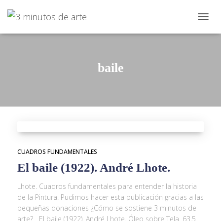
CAMBI
baile
CUADROS FUNDAMENTALES
El baile (1922). André Lhote.
Lhote. Cuadros fundamentales para entender la historia
de la Pintura. Pudimos hacer esta publicación gracias a las
pequeñas donaciones ¿Cómo se sostiene 3 minutos de
arte? El baile (1922). André Lhote. Óleo sobre Tela. 63,5