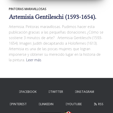
PINTORAS MARAVILLOSAS
Artemisia Gentileschi (1593-1654).
Artemisia. Pintoras maravillosas. Pudimos hacer esta
publicación gracias a las pequeñas donaciones ¿Cómo se
sostiene 3 minutos de arte? Artemisia Gentileschi (1593-
1654). Imagen: Judith decapitando a Holofernes (1613).
Artemisia es una de las pocas mujeres que logran
imponerse y obtener su merecido lugar en la historia de
la pintura.
Leer más
FACEBOOK
TWITTER
INSTAGRAM
PINTEREST
LINKEDIN
YOUTUBE
RSS