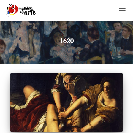
CAMBI
1620