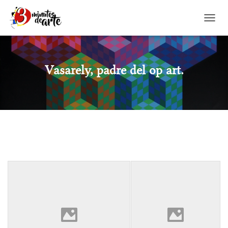
CAMBI
Vasarely, padre del op art.