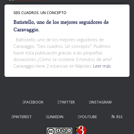
SEIS CUADROS. UN CONCEPTO
Batistello, uno de los mejores seguidores de
Caravaggio.
Battistello, uno de los mejores seguidores de
Caravaggio. "Seis cuadros. Un concepto". Pudimos
hacer esta publicación gracias a las pequeñas
donaciones ¿Cómo se sostiene 3 minutos de arte?
Caravaggio tiene 2 estancias en Nápoles
Leer más
FACEBOOK
TWITTER
INSTAGRAM
PINTEREST
LINKEDIN
YOUTUBE
RSS