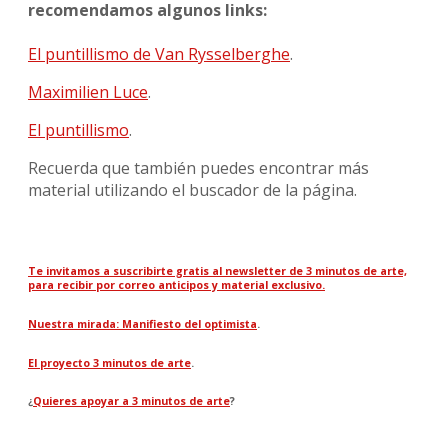
recomendamos algunos links:
El puntillismo de Van Rysselberghe
.
Maximilien Luce
.
El puntillismo
.
Recuerda que también puedes encontrar más
material utilizando el buscador de la página.
Te invitamos a suscribirte gratis al newsletter de 3 minutos de arte,
para recibir por correo anticipos y material exclusivo.
Nuestra mirada: Manifiesto del optimista
.
El proyecto 3 minutos de arte
.
¿
Quieres apoyar a 3 minutos de arte
?