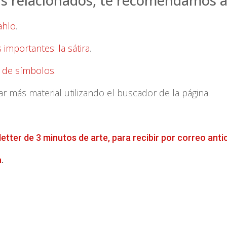
as relacionados, te recomendamos a
ahlo
.
importantes: la sátira
.
no de símbolos
.
más material utilizando el buscador de la página.
letter de 3 minutos de arte, para recibir por correo anti
a
.