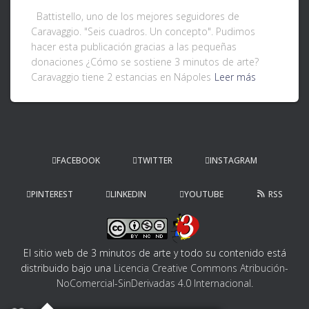
Battistello, uno de los mejores seguidores de
Caravaggio. "Seis cuadros. Un concepto". Pudimos
hacer esta publicación gracias a las pequeñas
donaciones ¿Cómo se sostiene 3 minutos de arte?
Caravaggio tiene 2 estancias en Nápoles
Leer más
FACEBOOK
TWITTER
INSTAGRAM
PINTEREST
LINKEDIN
YOUTUBE
RSS
El sitio web de 3 minutos de arte y todo su contenido
está
distribuido bajo una
Licencia Creative Commons Atribución-
NoComercial-SinDerivadas 4.0 Internacional
.