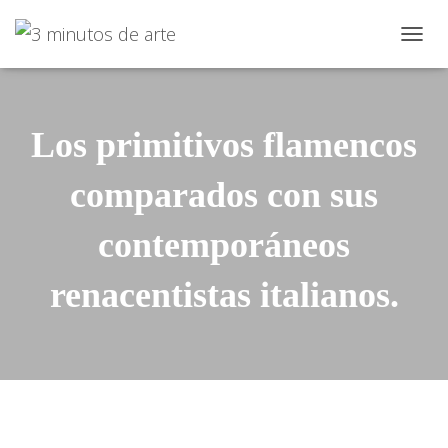
C
A
M
B
I
Los primitivos flamencos
A
R
N
comparados con sus
A
V
contemporáneos
E
G
A
renacentistas italianos.
C
I
Ó
N