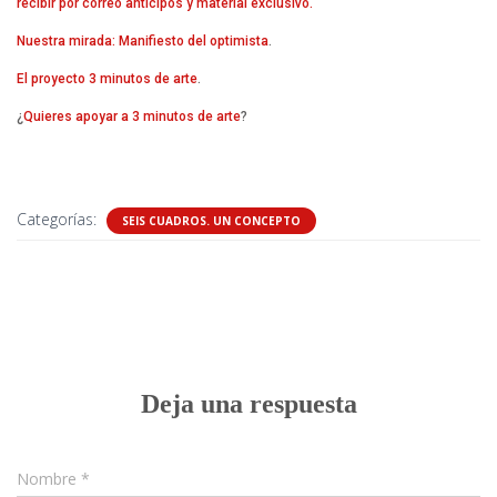
recibir por correo anticipos y material exclusivo.
Nuestra mirada: Manifiesto del optimista
.
El proyecto 3 minutos de arte
.
¿
Quieres apoyar a 3 minutos de arte
?
Categorías:
SEIS CUADROS. UN CONCEPTO
0 comentarios
Deja una respuesta
Nombre
*