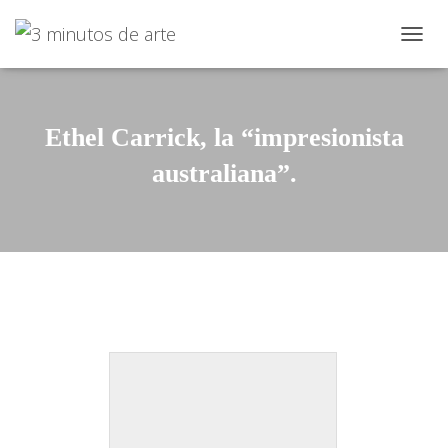
C
A
M
B
I
Ethel Carrick, la “impresionista
A
R
australiana”.
N
A
V
E
G
A
C
I
Ó
N