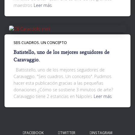
maestros
Leer más
SEIS CUADROS. UN CONCEPTO
Batistello, uno de los mejores seguidores de
Caravaggio.
Battistello, uno de los mejores seguidores de
Caravaggio. "Seis cuadros. Un concepto". Pudimos
hacer esta publicación gracias a las pequeñas
donaciones ¿Cómo se sostiene 3 minutos de arte?
Caravaggio tiene 2 estancias en Nápoles
Leer más
FACEBOOK
TWITTER
INSTAGRAM