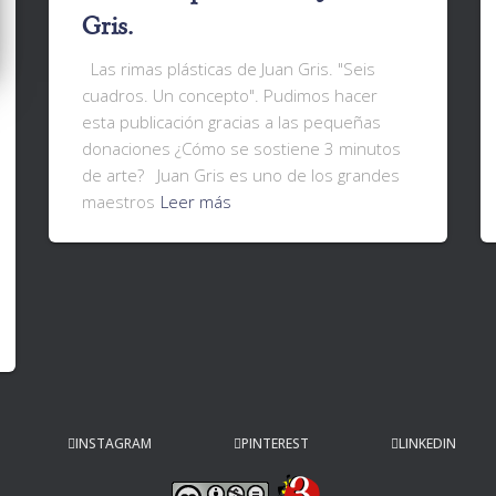
Gris.
Las rimas plásticas de Juan Gris. "Seis
cuadros. Un concepto". Pudimos hacer
esta publicación gracias a las pequeñas
donaciones ¿Cómo se sostiene 3 minutos
de arte? Juan Gris es uno de los grandes
maestros
Leer más
INSTAGRAM
PINTEREST
LINKEDIN