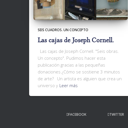
SEIS CUADROS. UN CONCEPTO
Las cajas de Joseph Cornell.
Las cajas de Joseph Cornell. "Seis obras.
Un concepto". Pudimos hacer esta
publicación gracias a las pequeñas
donaciones ¿Cómo se sostiene 3 minutos
de arte? Un artista es alguien que crea un
universo y
Leer más
FACEBOOK
TWITTER