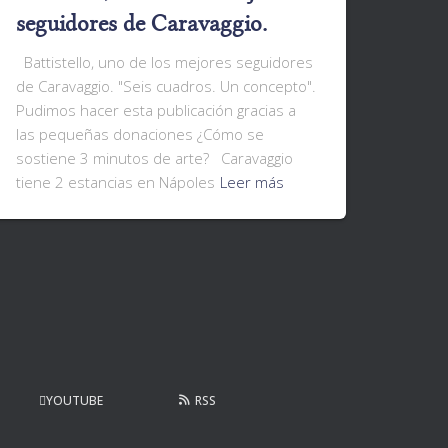
seguidores de Caravaggio.
Battistello, uno de los mejores seguidores
de Caravaggio. "Seis cuadros. Un concepto".
Pudimos hacer esta publicación gracias a
las pequeñas donaciones ¿Cómo se
sostiene 3 minutos de arte? Caravaggio
tiene 2 estancias en Nápoles
Leer más
YOUTUBE
RSS