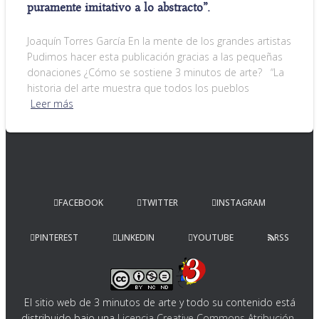
puramente imitativo a lo abstracto”.
Joaquín Torres García En la mente de los grandes artistas
Pudimos hacer esta publicación gracias a las pequeñas
donaciones ¿Cómo se sostiene 3 minutos de arte? “La
historia del arte muestra que todos los pueblos
Leer más
FACEBOOK
TWITTER
INSTAGRAM
PINTEREST
LINKEDIN
YOUTUBE
RSS
El sitio web de 3 minutos de arte y todo su contenido
está
distribuido bajo una
Licencia Creative Commons Atribución-