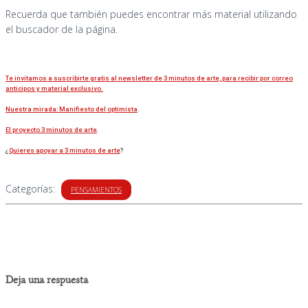
Recuerda que también puedes encontrar más material utilizando
el buscador de la página.
Te invitamos a suscribirte gratis al newsletter de 3 minutos de arte, para recibir por correo
anticipos y material exclusivo.
Nuestra mirada: Manifiesto del optimista
.
El proyecto 3 minutos de arte
.
¿
Quieres apoyar a 3 minutos de arte
?
Categorías:
PENSAMIENTOS
0 comentarios
Deja una respuesta