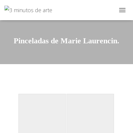
C
A
M
B
I
Pinceladas de Marie Laurencin.
A
R
N
A
V
E
G
A
C
I
Ó
N