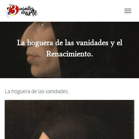
CAMBI
La hoguera de las vanidades y el
Renacimiento.
La hoguera de las vanidades.