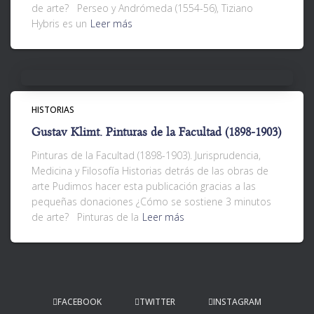
de arte? Perseo y Andrómeda (1554-56), Tiziano
Hybris es un
Leer más
HISTORIAS
Gustav Klimt. Pinturas de la Facultad (1898-1903)
Pinturas de la Facultad (1898-1903). Jurisprudencia,
Medicina y Filosofía Historias detrás de las obras de
arte Pudimos hacer esta publicación gracias a las
pequeñas donaciones ¿Cómo se sostiene 3 minutos
de arte? Pinturas de la
Leer más
FACEBOOK
TWITTER
INSTAGRAM