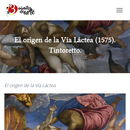
CAMBI
El origen de la Vía Láctea (1575).
Tintoretto.
El origen de la Vía Láctea.