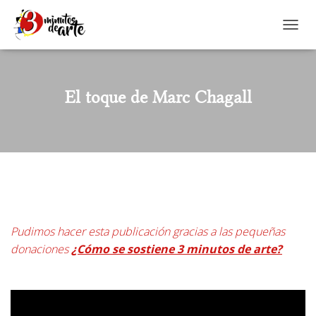
CAMBI
El toque de Marc Chagall
Pudimos hacer esta publicación gracias a las pequeñas
donaciones
¿Cómo se sostiene 3 minutos de arte?