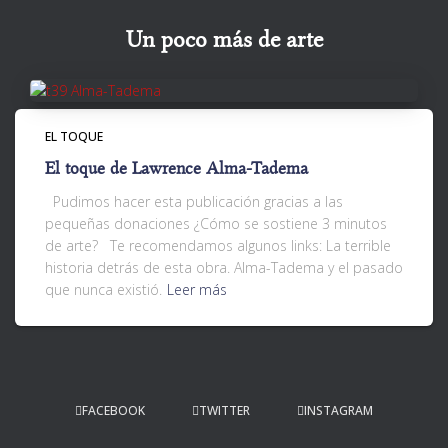
Un poco más de arte
EL TOQUE
El toque de Lawrence Alma-Tadema
Pudimos hacer esta publicación gracias a las
pequeñas donaciones ¿Cómo se sostiene 3 minutos
de arte? Te recomendamos algunos links: La terrible
historia detrás de esta obra. Alma-Tadema y el pasado
que nunca existió.
Leer más
FACEBOOK
TWITTER
INSTAGRAM