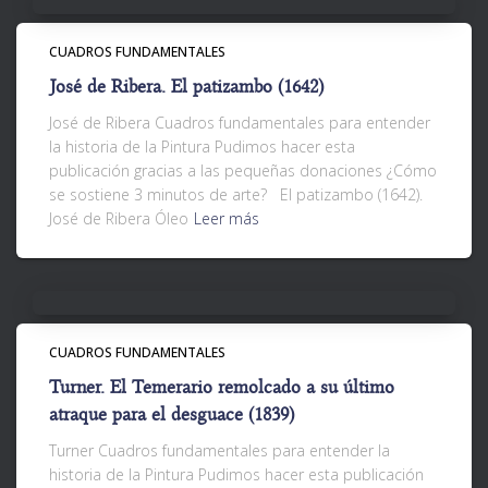
CUADROS FUNDAMENTALES
José de Ribera. El patizambo (1642)
José de Ribera Cuadros fundamentales para entender
la historia de la Pintura Pudimos hacer esta
publicación gracias a las pequeñas donaciones ¿Cómo
se sostiene 3 minutos de arte? El patizambo (1642).
José de Ribera Óleo
Leer más
CUADROS FUNDAMENTALES
Turner. El Temerario remolcado a su último
atraque para el desguace (1839)
Turner Cuadros fundamentales para entender la
historia de la Pintura Pudimos hacer esta publicación