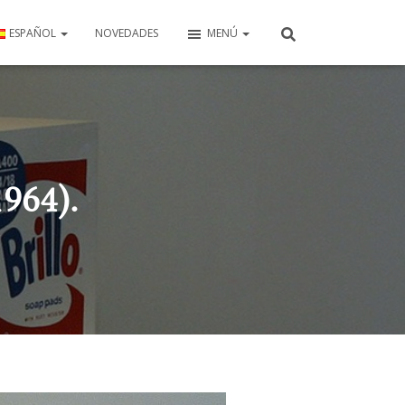
ESPAÑOL
NOVEDADES
MENÚ
964).