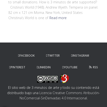
to small donations. How is 3 minutos de arte supported?
Cristina’s World (1948). Andrew Wyeth. Tempera on panel.
82 cm x 121 cm Moma. New York, United States
Christina’s World is one of
Read more
FACEBOOK
TWITTER
INSTAGRAM
PINTEREST
LINKEDIN
YOUTUBE
RSS
El sitio web de 3 minutos de arte y todo su contenido
está
distribuido bajo una
Licencia Creative Commons Atribución-
NoComercial-SinDerivadas 4.0 Internacional
.